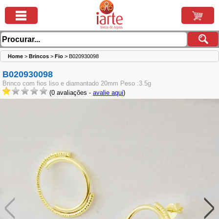
Home
>
Brincos
>
Fio
>
B020930098
B020930098
Brinco com fios liso e diamantado 20mm Peso :3.5g
(0 avaliações -
avalie aqui
)