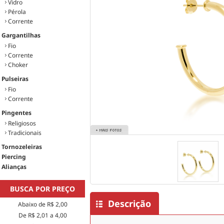
Vidro
Pérola
Corrente
Gargantilhas
Fio
Corrente
Choker
Pulseiras
Fio
Corrente
Pingentes
Religiosos
Tradicionais
Tornozeleiras
Piercing
Alianças
BUSCA POR PREÇO
Descrição
Abaixo de R$ 2,00
De R$ 2,01 a 4,00