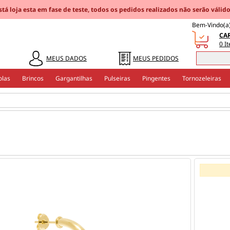
stá loja esta em fase de teste, todos os pedidos realizados não serão válido
Bem-Vindo(a
CA
0 I
MEUS DADOS
MEUS PEDIDOS
olas
Brincos
Gargantilhas
Pulseiras
Pingentes
Tornozeleiras