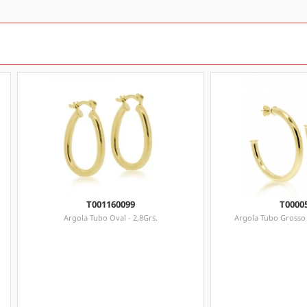
T001160099
T0000
Argola Tubo Oval - 2,8Grs.
Argola Tubo Grosso 