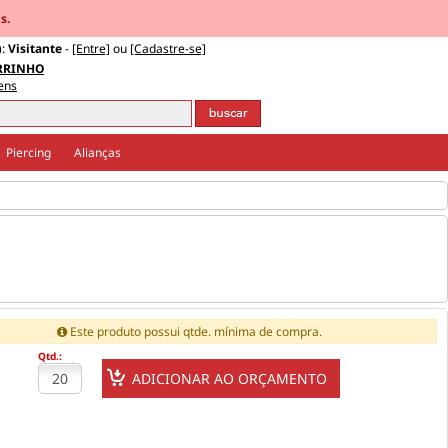
s.
):
Visitante
-
[Entre]
ou
[Cadastre-se]
RRINHO
tens
Piercing
Alianças
Este produto possui qtde. mínima de compra.
Qtd.: